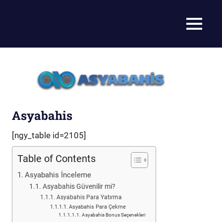
Skip
to
MENU
content
Güvenilir
Bahis
Siteleri,
Kaçak
Asyabahis
Bahis
[ngy_table id=2105]
Siteleri,
Table of Contents
Güvenli
Asyabahis İnceleme
iddaa
Asyabahis Güvenilir mi?
Asyabahis Para Yatırma
Oyna
Asyabahis Para Çekme
Asyabahis Bonus Seçenekleri