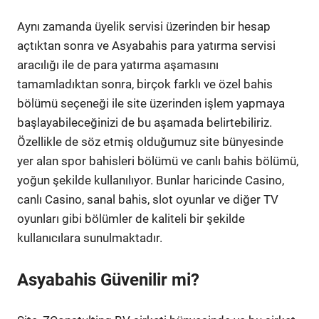
Aynı zamanda üyelik servisi üzerinden bir hesap
açtıktan sonra ve Asyabahis para yatırma servisi
aracılığı ile de para yatırma aşamasını
tamamladıktan sonra, birçok farklı ve özel bahis
bölümü seçeneği ile site üzerinden işlem yapmaya
başlayabileceğinizi de bu aşamada belirtebiliriz.
Özellikle de söz etmiş olduğumuz site bünyesinde
yer alan spor bahisleri bölümü ve canlı bahis bölümü,
yoğun şekilde kullanılıyor. Bunlar haricinde Casino,
canlı Casino, sanal bahis, slot oyunlar ve diğer TV
oyunları gibi bölümler de kaliteli bir şekilde
kullanıcılara sunulmaktadır.
Asyabahis Güvenilir mi?