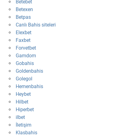
Betebet
Betexen
Betpas
Canlı Bahis siteleri
Elexbet
Faxbet
Forvetbet
Gamdom
Gobahis
Goldenbahis
Golegol
Hemenbahis
Heybet
Hilbet
Hiperbet
ilbet
İletişim
Klasbahis