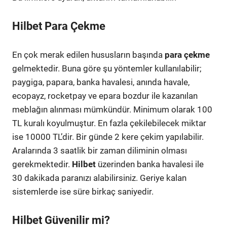
Hilbet Para Çekme
En çok merak edilen hususların başında
para çekme
gelmektedir. Buna göre şu yöntemler kullanılabilir;
paygiga, papara, banka havalesi, anında havale,
ecopayz, rocketpay ve epara bozdur ile kazanılan
meblağın alınması mümkündür. Minimum olarak 100
TL kuralı koyulmuştur. En fazla çekilebilecek miktar
ise 10000 TL’dir. Bir günde 2 kere çekim yapılabilir.
Aralarında 3 saatlik bir zaman diliminin olması
gerekmektedir.
Hilbet
üzerinden banka havalesi ile
30 dakikada paranızı alabilirsiniz. Geriye kalan
sistemlerde ise süre birkaç saniyedir.
Hilbet Güvenilir mi?