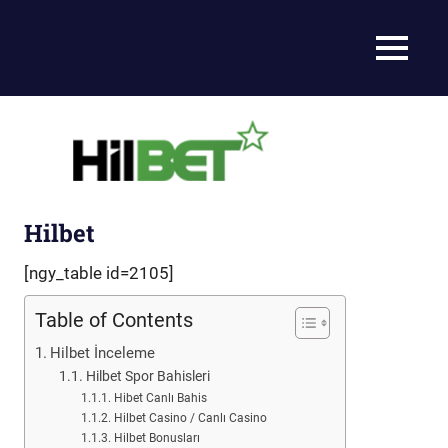
Skip
to
MENU
content
Güvenilir
Bahis
Siteleri,
Kaçak
Hilbet
Bahis
[ngy_table id=2105]
Siteleri,
Table of Contents
Güvenli
Hilbet İnceleme
iddaa
Hilbet Spor Bahisleri
Hibet Canlı Bahis
Oyna
Hilbet Casino / Canlı Casino
Hilbet Bonusları