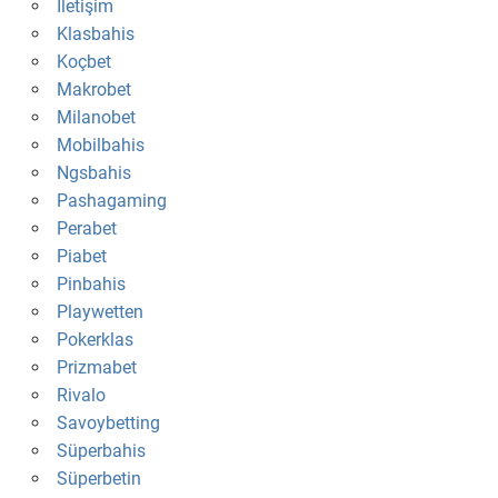
İletişim
Klasbahis
Koçbet
Makrobet
Milanobet
Mobilbahis
Ngsbahis
Pashagaming
Perabet
Piabet
Pinbahis
Playwetten
Pokerklas
Prizmabet
Rivalo
Savoybetting
Süperbahis
Süperbetin