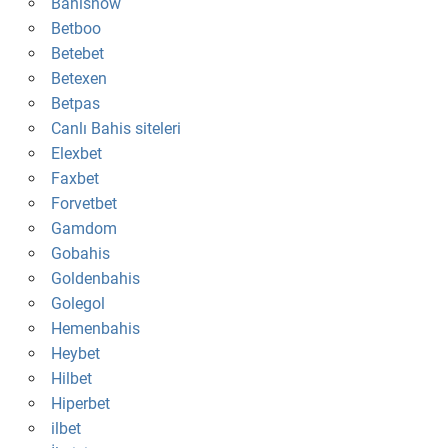
Bahisnow
Betboo
Betebet
Betexen
Betpas
Canlı Bahis siteleri
Elexbet
Faxbet
Forvetbet
Gamdom
Gobahis
Goldenbahis
Golegol
Hemenbahis
Heybet
Hilbet
Hiperbet
ilbet