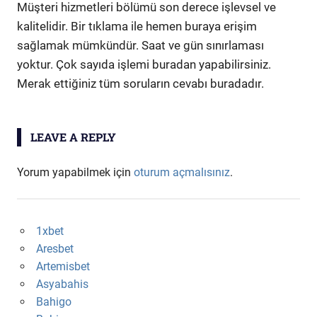
Müşteri hizmetleri bölümü son derece işlevsel ve
kalitelidir. Bir tıklama ile hemen buraya erişim
sağlamak mümkündür. Saat ve gün sınırlaması
yoktur. Çok sayıda işlemi buradan yapabilirsiniz.
Merak ettiğiniz tüm soruların cevabı buradadır.
LEAVE A REPLY
Yorum yapabilmek için
oturum açmalısınız
.
1xbet
Aresbet
Artemisbet
Asyabahis
Bahigo