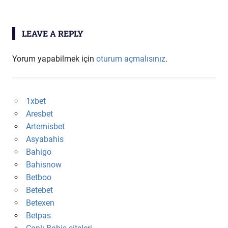
LEAVE A REPLY
Yorum yapabilmek için
oturum açmalısınız
.
1xbet
Aresbet
Artemisbet
Asyabahis
Bahigo
Bahisnow
Betboo
Betebet
Betexen
Betpas