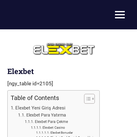
Skip
to
MENU
content
Güvenilir
Bahis
Siteleri,
Kaçak
Elexbet
Bahis
[ngy_table id=2105]
Siteleri,
Table of Contents
Güvenli
Elexbet Yeni Giriş Adresi
iddaa
Elexbet Para Yatırma
Elexbet Para Çekme
Oyna
Elexbet Casino
Elexbet Bonuslar