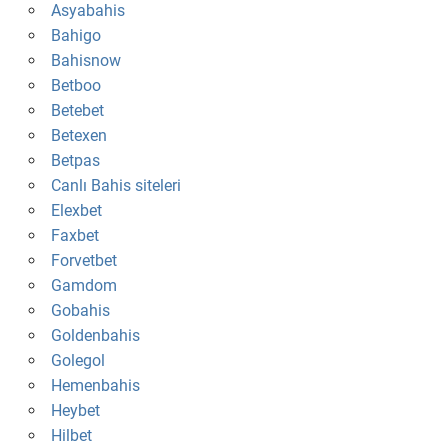
Asyabahis
Bahigo
Bahisnow
Betboo
Betebet
Betexen
Betpas
Canlı Bahis siteleri
Elexbet
Faxbet
Forvetbet
Gamdom
Gobahis
Goldenbahis
Golegol
Hemenbahis
Heybet
Hilbet