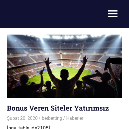
Skip
to
MENU
content
Güvenilir
Bahis
Siteleri,
Kaçak
Bahis
Siteleri,
Güvenli
Bonus Veren Siteler Yatırımsız
iddaa
Şubat 20, 2020
betbetting
Haberler
Oyna
[ngy_table id=2105]