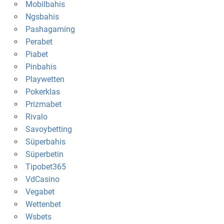
Mobilbahis
Ngsbahis
Pashagaming
Perabet
Piabet
Pinbahis
Playwetten
Pokerklas
Prizmabet
Rivalo
Savoybetting
Süperbahis
Süperbetin
Tipobet365
VdCasino
Vegabet
Wettenbet
Wsbets