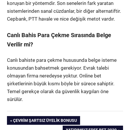
koruyan bir yöntemdir. Son senelerin fark yaratan
sistemlerinden sanal cüzdanlar, bir diğer alternatiftir.
Cepbank, PTT havale ve nice değişik metot vardır.
Canlı Bahis Para Çekme Sırasında Belge
Verilir mi?
Canlı bahiste para çekme hususunda belge isteme
konusundan bahsetmek gerekiyor. Evrak talebi
olmayan firma neredeyse yoktur. Online bet
şirketlerinin büyük kısmı böyle bir sürece sahiptir.
Temel gerekçe olarak da güvenlik kaygıları öne
sürülür.
Yazı
PREVIOUS
ÇEVRIM ŞARTSIZ ÜYELIK BONUSU
POST:
NEXT