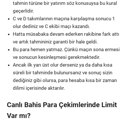
tahmin türüne bir yatırım söz konusuysa bu kural
geçerlidir.
C ve D takımlarının maçına karşılaşma sonucu 1
olur dediniz ve C ekibi maçı kazandı.
Hatta müsabaka devam ederken rakibine fark attı
ve artık tahmininiz garanti bir hale geldi.
Bu para hemen yatmaz. Çünkü maçın sona ermesi
ve sonucun kesinleşmesi gerekmektedir.
Ancak ilk yarı üst olur derseniz ya da daha kısa
süreli bir tahminde bulunursanız ve sonuç sizin
dediğiniz gibi olursa, para hesaba kısa bir zaman
dilimi içerisinde aktarılır.
Canlı Bahis Para Çekimlerinde Limit
Var mı?