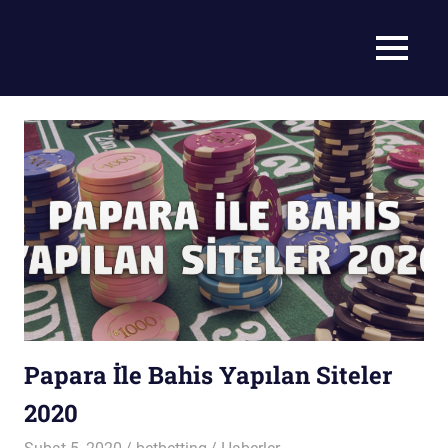
Skip
to
MENU
content
Güvenilir
Bahis
Siteleri,
Kaçak
Bahis
Siteleri,
Güvenli
Papara İle Bahis Yapılan Siteler
iddaa
2020
Oyna