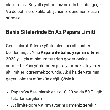
alabilirsiniz. Bu yolla yatırımınız anında hesaba geçer.
Ve de bahislere katılarak şansınızı denemeniz uzun
sürmez.
Bahis Sitelerinde En Az Papara Limiti
Genel olarak ödeme yöntemleri için alt limitler
belirlenmiştir. Yine
Papara ile bahis yapılan siteler
2020
yılı için minimum tutarları gözler önüne
sermekte. Yani yöntemden para yatırmak isteyenler
alt limitleri öğrenmek zorunda. Aksi halde yatırımın
geçerli olması mümkün değil. Şöyle ki:
Papara’ya özel olarak en az 10, 20 ya da 50 TL gibi
tutarlar sergilenir.
Alt limite göre yatırım tutarını girmeniz gerekir.