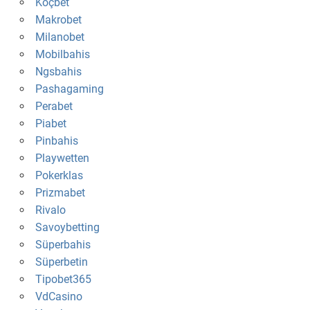
Koçbet
Makrobet
Milanobet
Mobilbahis
Ngsbahis
Pashagaming
Perabet
Piabet
Pinbahis
Playwetten
Pokerklas
Prizmabet
Rivalo
Savoybetting
Süperbahis
Süperbetin
Tipobet365
VdCasino