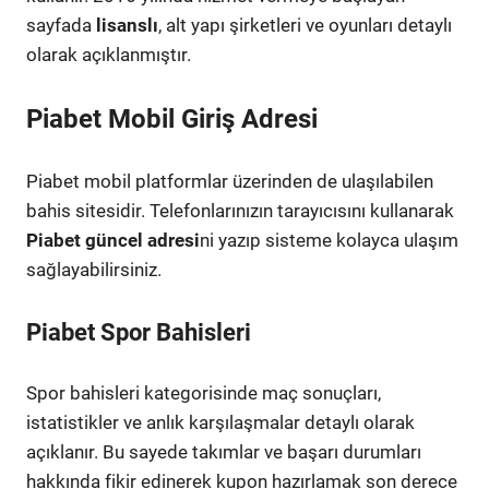
sayfada
lisanslı
, alt yapı şirketleri ve oyunları detaylı
olarak açıklanmıştır.
Piabet Mobil Giriş Adresi
Piabet mobil platformlar üzerinden de ulaşılabilen
bahis sitesidir. Telefonlarınızın tarayıcısını kullanarak
Piabet güncel adresi
ni yazıp sisteme kolayca ulaşım
sağlayabilirsiniz.
Piabet Spor Bahisleri
Spor bahisleri kategorisinde maç sonuçları,
istatistikler ve anlık karşılaşmalar detaylı olarak
açıklanır. Bu sayede takımlar ve başarı durumları
hakkında fikir edinerek kupon hazırlamak son derece