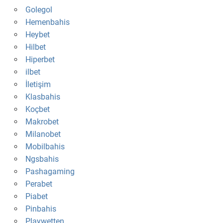
Golegol
Hemenbahis
Heybet
Hilbet
Hiperbet
ilbet
İletişim
Klasbahis
Koçbet
Makrobet
Milanobet
Mobilbahis
Ngsbahis
Pashagaming
Perabet
Piabet
Pinbahis
Playwetten