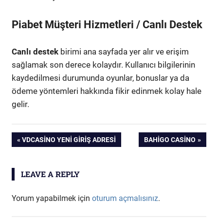
Piabet Müşteri Hizmetleri / Canlı Destek
Canlı destek
birimi ana sayfada yer alır ve erişim
sağlamak son derece kolaydır. Kullanıcı bilgilerinin
kaydedilmesi durumunda oyunlar, bonuslar ya da
ödeme yöntemleri hakkında fikir edinmek kolay hale
gelir.
Yazı
PREVIOUS
NEXT
VDCASINO YENI GIRIŞ ADRESI
BAHIGO CASINO
POST:
POST:
gezinmesi
LEAVE A REPLY
Yorum yapabilmek için
oturum açmalısınız
.