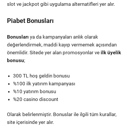
slot ve jackpot gibi uygulama alternatifleri yer alır.
Piabet Bonusları
Bonusları
ya da kampanyaları anlık olarak
değerlendirmek, maddi kayıp vermemek açısından
önemlidir. Sitede yer alan promosyonlar ve
ilk üyelik
bonusu
;
300
TL hoş geldin bonusu
%100
ilk yatırım kampanyası
%10
yatırım bonusu
%20
casino discount
Olarak belirlenmiştir. Bonuslar ile ilgili tüm kurallar,
site içerisinde yer alır.