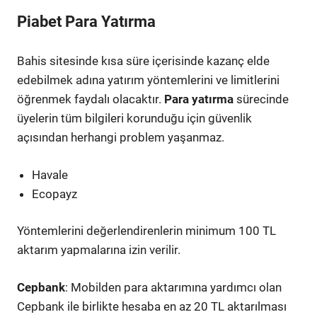
Piabet Para Yatırma
Bahis sitesinde kısa süre içerisinde kazanç elde
edebilmek adına yatırım yöntemlerini ve limitlerini
öğrenmek faydalı olacaktır.
Para yatırma
sürecinde
üyelerin tüm bilgileri korunduğu için güvenlik
açısından herhangi problem yaşanmaz.
Havale
Ecopayz
Yöntemlerini değerlendirenlerin minimum 100 TL
aktarım yapmalarına izin verilir.
Cepbank
: Mobilden para aktarımına yardımcı olan
Cepbank ile birlikte hesaba en az 20 TL aktarılması